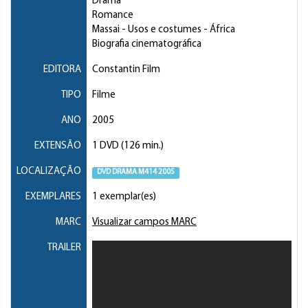
Drama
Romance
Massai
- Usos e costumes - África
Biografia cinematográfica
EDITORA
Constantin Film
TIPO
Filme
ANO
2005
EXTENSÃO
1 DVD (126 min.)
LOCALIZAÇÃO
DVD DRAMA M414 2005
EXEMPLARES
1 exemplar(es)
MARC
Visualizar campos MARC
TRAILER