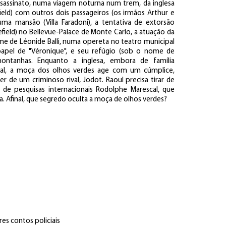
assassinato, numa viagem noturna num trem, da inglesa
ield) com outros dois passageiros (os irmãos Arthur e
a mansão (Villa Faradoni), a tentativa de extorsão
efield) no Bellevue-Palace de Monte Carlo, a atuação da
e de Léonide Balli, numa opereta no teatro municipal
apel de "Véronique", e seu refúgio (sob o nome de
ontanhas. Enquanto a inglesa, embora de família
cional, a moça dos olhos verdes age com um cúmplice,
 de um criminoso rival, Jodot. Raoul precisa tirar de
de pesquisas internacionais Rodolphe Marescal, que
 Afinal, que segredo oculta a moça de olhos verdes?
es contos policiais