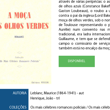
através de várias peripécias: o 
de olhos azuis (Constance Bakef
Gaston Loubeaux), o roubo a um
contra o pai da inglesa (Lord Bak
moça de olhos verdes, sob o nom
de Toulouse representando o p
Aurélie) num convento nas m
tradicional, era ladra interna
Guillaume, e tem que se defender
campo o comissário de serviço 
também está no encalço da moça.
DISPONÍVEL
AUTORIA
Leblanc, Maurice
(1864-1941) - aut
Henrique, João
- trl
COLEÇÕES
Os mais célebres romances policiais / Os mais célebr