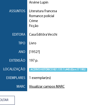
Arsène Lupin
ASSUNTOS
Literatura francesa
Romance policial
Crime
Ficção
EDITORA
Casa Editôra Vecchi
TIPO
Livro
ANO
[1952?]
EXTENSÃO
197 p.
LOCALIZAÇÃO
ACERVO HISTÓRICO 821.133.1 L445.02a v.17 1952
EXEMPLARES
1 exemplar(es)
MARC
Visualizar campos MARC
OLTAR