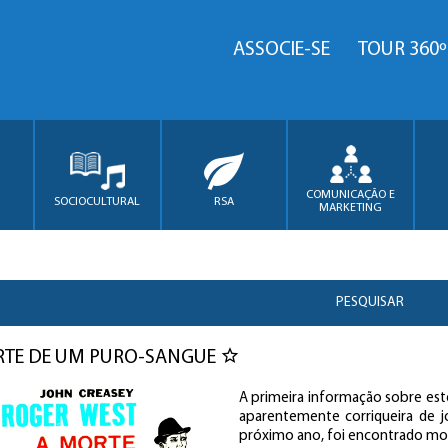
ASSOCIE-SE
TOUR 360º
COMUNICAÇÃO E
SOCIOCULTURAL
RSA
MARKETING
PESQUISAR
RTE DE UM PURO-SANGUE
A primeira informação sobre es
aparentemente corriqueira de jo
próximo ano, foi encontrado mor