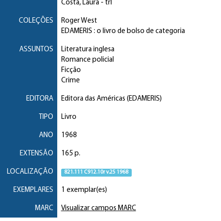
Costa, Laura
- trl
COLEÇÕES
Roger West
EDAMERIS : o livro de bolso de categoria
ASSUNTOS
Literatura inglesa
Romance policial
Ficção
Crime
EDITORA
Editora das Américas (EDAMERIS)
TIPO
Livro
ANO
1968
EXTENSÃO
165 p.
LOCALIZAÇÃO
821.111 C912.10r v.25 1968
EXEMPLARES
1 exemplar(es)
MARC
Visualizar campos MARC