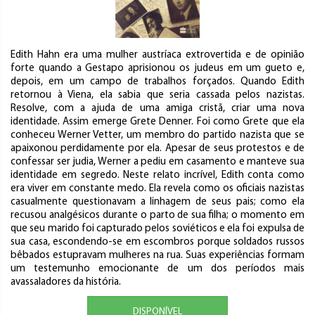
Edith Hahn era uma mulher austríaca extrovertida e de opinião
forte quando a Gestapo aprisionou os judeus em um gueto e,
depois, em um campo de trabalhos forçados. Quando Edith
retornou à Viena, ela sabia que seria cassada pelos nazistas.
Resolve, com a ajuda de uma amiga cristã, criar uma nova
identidade. Assim emerge Grete Denner. Foi como Grete que ela
conheceu Werner Vetter, um membro do partido nazista que se
apaixonou perdidamente por ela. Apesar de seus protestos e de
confessar ser judia, Werner a pediu em casamento e manteve sua
identidade em segredo. Neste relato incrível, Edith conta como
era viver em constante medo. Ela revela como os oficiais nazistas
casualmente questionavam a linhagem de seus pais; como ela
recusou analgésicos durante o parto de sua filha; o momento em
que seu marido foi capturado pelos soviéticos e ela foi expulsa de
sua casa, escondendo-se em escombros porque soldados russos
bêbados estupravam mulheres na rua. Suas experiências formam
um testemunho emocionante de um dos períodos mais
avassaladores da história.
DISPONÍVEL