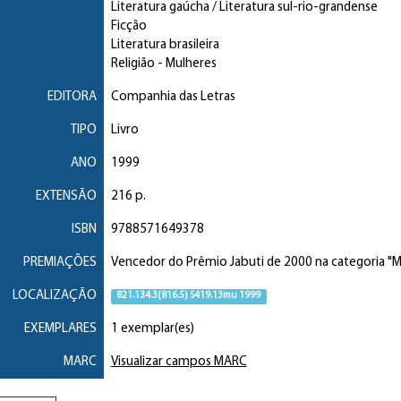
Literatura gaúcha / Literatura sul-rio-grandense
Ficção
Literatura brasileira
Religião
- Mulheres
EDITORA
Companhia das Letras
TIPO
Livro
ANO
1999
EXTENSÃO
216 p.
ISBN
9788571649378
PREMIAÇÕES
Vencedor do Prêmio Jabuti de 2000 na categoria "
LOCALIZAÇÃO
821.134.3(816.5) S419.13mu 1999
EXEMPLARES
1 exemplar(es)
MARC
Visualizar campos MARC