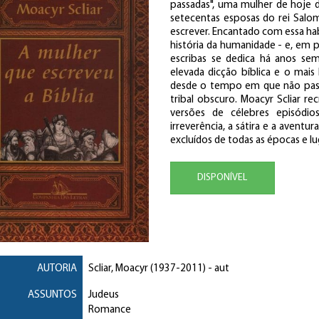
passadas", uma mulher de hoje 
setecentas esposas do rei Salom
escrever. Encantado com essa hab
história da humanidade - e, em p
escribas se dedica há anos se
elevada dicção bíblica e o mais 
desde o tempo em que não pas
tribal obscuro. Moacyr Scliar r
versões de célebres episódios
irreverência, a sátira e a avent
excluídos de todas as épocas e lu
DISPONÍVEL
AUTORIA
Scliar, Moacyr
(1937-2011) - aut
ASSUNTOS
Judeus
Romance