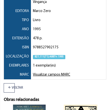
Vingança
EDITORA
Marco Zero
TIPO
Livro
ANO
1995
EXTENSÃO
478 p.
ISBN
9788527902175
LOCALIZAÇÃO
821.111(71) A887n 1995
EXEMPLARES
1 exemplar(es)
MARC
Visualizar campos MARC
VOLTAR
Obras relacionadas