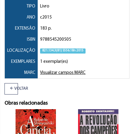
TIPO
Livro
ANO
c2015
EXTENSÃO
183 p.
ISBN
9788545200505
LOCALIZAÇÃO
821.134.3(81) S556.18n 2015
EXEMPLARES
1 exemplar(es)
MARC
Visualizar campos MARC
VOLTAR
Obras relacionadas