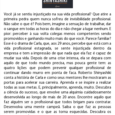
Você já se sentiu injustiçado na sua vida profissional? Que atire a
primeira pedra quem nunca sofreu de invisibilidade profissional.
Não sabe o que é? Pois bem, imagine a sensação de trabalhar, dar
o sangue em todas as horas do dia e não chegar a lugar nenhum. E
pior: perceber à sua volta colegas menos competentes sendo
promovidos e ganhando muito mais do que você. Parece familiar?
Esse é o drama de Carla, que, aos 29 anos, percebe que está com a
vida profissional estagnada, se sente injustiçada dentro da
empresa e tem a impressão de que nada que ela faz é capaz de
mudar sua vida. Depois de uma crise intensa, ela se depara com
aquilo de que todo mundo precisa, mas pouca gente tem: as
quatro lições que podem prevenir qualquer profissional de
continuar dando murro em ponta de faca. Roberto Shinyashiki
conta a história de Carla e como seus mentores lhe mostraram as
portas para acelerar sua carreira. Aprenda e se inspire a realizar
todas as suas metas. E, principalmente, aprenda, muito. Descubra
a ciência do sucesso, que envolve uma alquimia cuidadosamente
desenvolvida ao longo de mais de 20 anos. Encontre aquilo que
faz alguém ser o profissional que todos brigam para contratar.
Desenvolva uma mente campeã. Saiba o que faz as pessoas
serem promovidas e o que as torna esquecidas. Descubra os