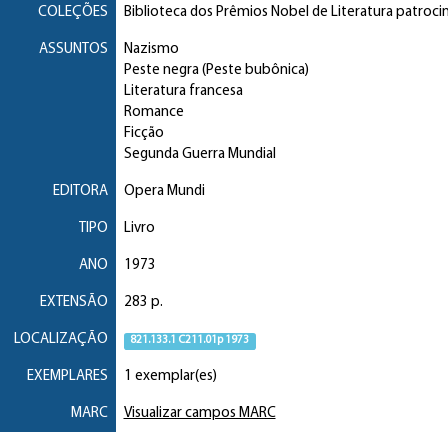
COLEÇÕES
Biblioteca dos Prêmios Nobel de Literatura patroc
ASSUNTOS
Nazismo
Peste negra (Peste bubônica)
Literatura francesa
Romance
Ficção
Segunda Guerra Mundial
EDITORA
Opera Mundi
TIPO
Livro
ANO
1973
EXTENSÃO
283 p.
LOCALIZAÇÃO
821.133.1 C211.01p 1973
EXEMPLARES
1 exemplar(es)
MARC
Visualizar campos MARC