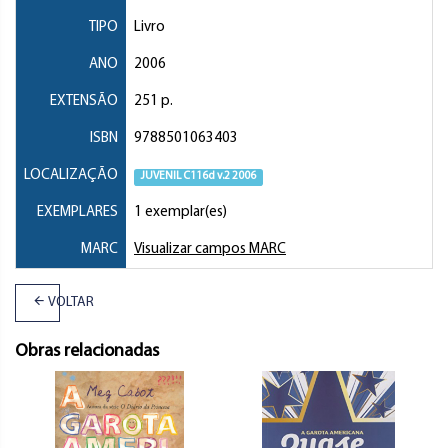
TIPO
Livro
ANO
2006
EXTENSÃO
251 p.
ISBN
9788501063403
LOCALIZAÇÃO
JUVENIL C116d v.2 2006
EXEMPLARES
1 exemplar(es)
MARC
Visualizar campos MARC
VOLTAR
Obras relacionadas