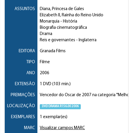
ASSUNTOS
Diana, Princesa de Gales
Elizabeth II, Rainha do Reino Unido
Monarquia
- História
Biografia cinematográfica
Drama
Reis e governantes
- Inglaterra
EDITORA
Granada Films
TIPO
Filme
ANO
2006
EXTENSÃO
1 DVD (103 min.)
PREMIAÇÕES
Vencedor do Oscar de 2007 na categoria "Melhor At
LOCALIZAÇÃO
DVD DRAMA R156.00 2006
EXEMPLARES
1 exemplar(es)
MARC
Visualizar campos MARC