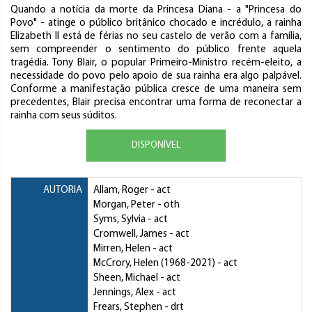
Quando a notícia da morte da Princesa Diana - a "Princesa do
Povo" - atinge o público britânico chocado e incrédulo, a rainha
Elizabeth II está de férias no seu castelo de verão com a família,
sem compreender o sentimento do público frente aquela
tragédia. Tony Blair, o popular Primeiro-Ministro recém-eleito, a
necessidade do povo pelo apoio de sua rainha era algo palpável.
Conforme a manifestação pública cresce de uma maneira sem
precedentes, Blair precisa encontrar uma forma de reconectar a
rainha com seus súditos.
DISPONÍVEL
AUTORIA
Allam, Roger
- act
Morgan, Peter
- oth
Syms, Sylvia
- act
Cromwell, James
- act
Mirren, Helen
- act
McCrory, Helen
(1968-2021) - act
Sheen, Michael
- act
Jennings, Alex
- act
Frears, Stephen
- drt