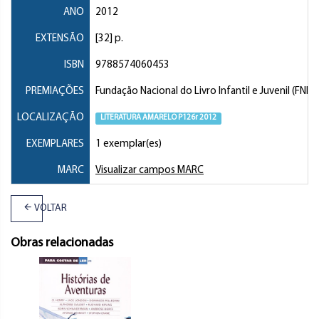
ANO
2012
EXTENSÃO
[32] p.
ISBN
9788574060453
PREMIAÇÕES
Fundação Nacional do Livro Infantil e Juvenil (FNL
LOCALIZAÇÃO
LITERATURA AMARELO P126r 2012
EXEMPLARES
1 exemplar(es)
MARC
Visualizar campos MARC
VOLTAR
Obras relacionadas