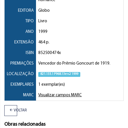
Romance
EDITORA
Globo
TIPO
Livro
ANO
1999
EXTENSÃO
464 p.
ISBN
852500474x
PREMIAÇÕES
Vencedor do Prêmio Goncourt de 1919.
LOCALIZAÇÃO
821.133.1 P968.13e v.2 1999
EXEMPLARES
1 exemplar(es)
MARC
Visualizar campos MARC
VOLTAR
Obras relacionadas