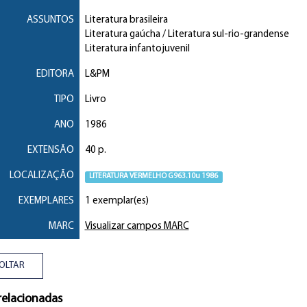
ASSUNTOS
Literatura brasileira
Literatura gaúcha / Literatura sul-rio-grandense
Literatura infantojuvenil
EDITORA
L&PM
TIPO
Livro
ANO
1986
EXTENSÃO
40 p.
LOCALIZAÇÃO
LITERATURA VERMELHO G963.10u 1986
EXEMPLARES
1 exemplar(es)
MARC
Visualizar campos MARC
OLTAR
relacionadas