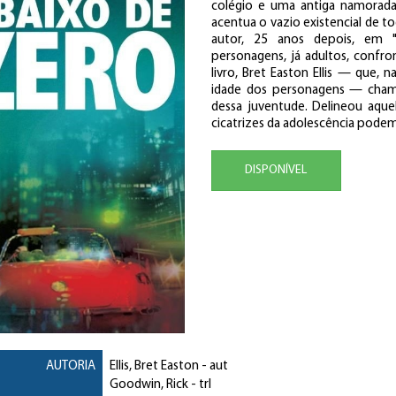
colégio e uma antiga namorada,
acentua o vazio existencial de t
autor, 25 anos depois, em "
personagens, já adultos, confr
livro, Bret Easton Ellis — que
idade dos personagens — chamo
dessa juventude. Delineou aque
cicatrizes da adolescência podem 
DISPONÍVEL
AUTORIA
Ellis, Bret Easton
- aut
Goodwin, Rick
- trl