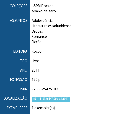
COLEÇÕES
L&PM Pocket
Abaixo de zero
ASSUNTOS
Adolescência
Literatura estadunidense
Drogas
Romance
Ficção
EDITORA
Rocco
TIPO
Livro
ANO
2011
EXTENSÃO
172 p.
ISBN
9788525425102
LOCALIZAÇÃO
821.111(73) E47.09a v.1 2011
EXEMPLARES
1 exemplar(es)