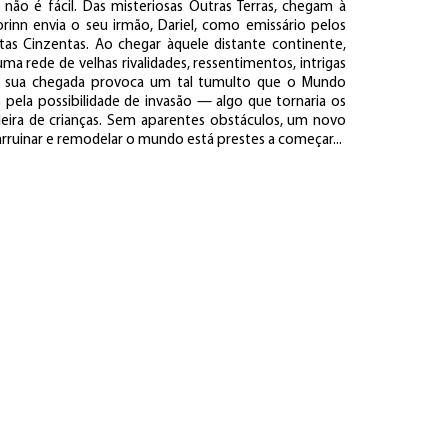
não é fácil. Das misteriosas Outras Terras, chegam à
orinn envia o seu irmão, Dariel, como emissário pelos
s Cinzentas. Ao chegar àquele distante continente,
ma rede de velhas rivalidades, ressentimentos, intrigas
 A sua chegada provoca um tal tumulto que o Mundo
ela possibilidade de invasão — algo que tornaria os
deira de crianças. Sem aparentes obstáculos, um novo
arruinar e remodelar o mundo está prestes a começar...