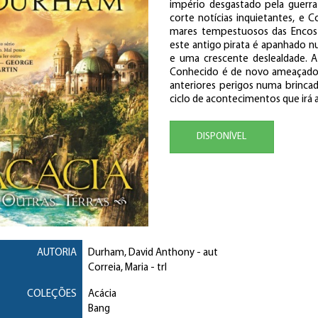
império desgastado pela guerra 
corte notícias inquietantes, e C
mares tempestuosos das Encosta
este antigo pirata é apanhado nu
e uma crescente deslealdade.
Conhecido é de novo ameaçado p
anteriores perigos numa brinca
ciclo de acontecimentos que irá 
DISPONÍVEL
AUTORIA
Durham, David Anthony
- aut
Correia, Maria
- trl
COLEÇÕES
Acácia
Bang