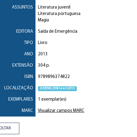
ASSUNTOS
Literatura juvenil
Literatura portuguesa
Magia
EDITORA
Saída de Emergência
TIPO
Livro
ANO
2013
EXTENSÃO
304 p.
ISBN
9789896374822
LOCALIZAÇÃO
JUVENIL D961a v.3 2013
EXEMPLARES
1 exemplar(es)
MARC
Visualizar campos MARC
OLTAR