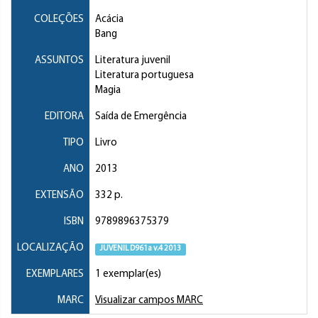
COLEÇÕES
Acácia
Bang
ASSUNTOS
Literatura juvenil
Literatura portuguesa
Magia
EDITORA
Saída de Emergência
TIPO
Livro
ANO
2013
EXTENSÃO
332 p.
ISBN
9789896375379
LOCALIZAÇÃO
JUVENIL D961a v.4 2013
EXEMPLARES
1 exemplar(es)
MARC
Visualizar campos MARC