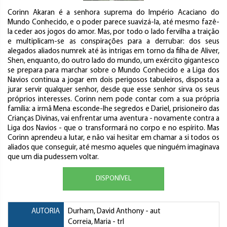
Corinn Akaran é a senhora suprema do Império Acaciano do
Mundo Conhecido, e o poder parece suavizá-la, até mesmo fazê-
la ceder aos jogos do amor. Mas, por todo o lado fervilha a traição
e multiplicam-se as conspirações para a derrubar: dos seus
alegados aliados numrek até às intrigas em torno da filha de Aliver,
Shen, enquanto, do outro lado do mundo, um exército gigantesco
se prepara para marchar sobre o Mundo Conhecido e a Liga dos
Navios continua a jogar em dois perigosos tabuleiros, disposta a
jurar servir qualquer senhor, desde que esse senhor sirva os seus
próprios interesses. Corinn nem pode contar com a sua própria
família: a irmã Mena esconde-lhe segredos e Dariel, prisioneiro das
Crianças Divinas, vai enfrentar uma aventura - novamente contra a
Liga dos Navios - que o transformará no corpo e no espírito. Mas
Corinn aprendeu a lutar, e não vai hesitar em chamar a si todos os
aliados que conseguir, até mesmo aqueles que ninguém imaginava
que um dia pudessem voltar.
DISPONÍVEL
AUTORIA
Durham, David Anthony
- aut
Correia, Maria
- trl