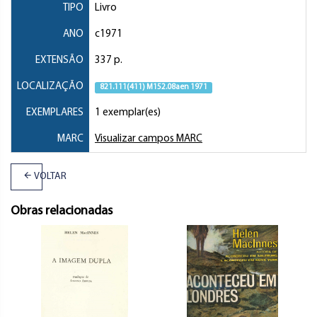
TIPO
Livro
ANO
c1971
EXTENSÃO
337 p.
LOCALIZAÇÃO
821.111(411) M152.08aen 1971
EXEMPLARES
1 exemplar(es)
MARC
Visualizar campos MARC
VOLTAR
Obras relacionadas