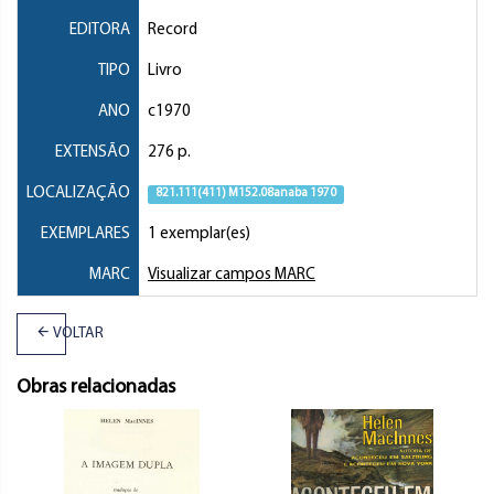
EDITORA
Record
TIPO
Livro
ANO
c1970
EXTENSÃO
276 p.
LOCALIZAÇÃO
821.111(411) M152.08anaba 1970
EXEMPLARES
1 exemplar(es)
MARC
Visualizar campos MARC
VOLTAR
Obras relacionadas