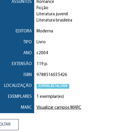
ASSUNTOS
Romance
Ficção
Literatura juvenil
Literatura brasileira
EDITORA
Moderna
TIPO
Livro
ANO
c2004
EXTENSÃO
119 p.
ISBN
9788516035426
LOCALIZAÇÃO
JUVENIL B214a 2004
EXEMPLARES
1 exemplar(es)
MARC
Visualizar campos MARC
OLTAR