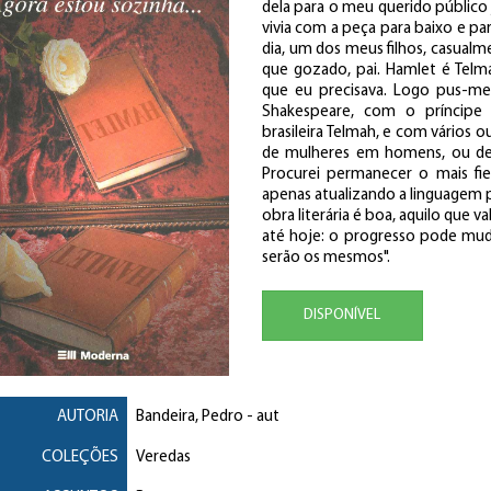
dela para o meu querido público j
vivia com a peça para baixo e pa
dia, um dos meus filhos, casualm
que gozado, pai. Hamlet é Telma
que eu precisava. Logo pus-me 
Shakespeare, com o príncipe
brasileira Telmah, e com vário
de mulheres em homens, ou de
Procurei permanecer o mais fie
apenas atualizando a linguagem pa
obra literária é boa, aquilo que 
até hoje: o progresso pode mu
serão os mesmos".
DISPONÍVEL
AUTORIA
Bandeira, Pedro
- aut
COLEÇÕES
Veredas