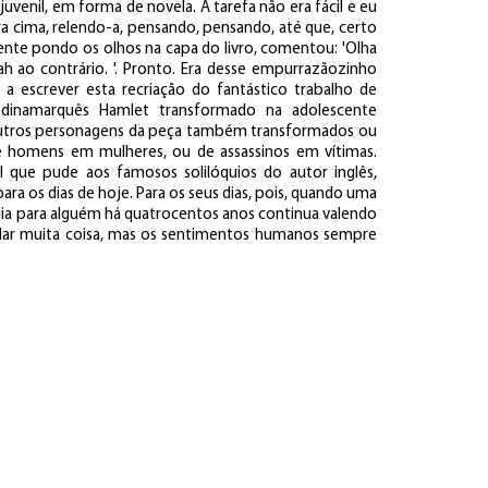
uvenil, em forma de novela. A tarefa não era fácil e eu
ra cima, relendo-a, pensando, pensando, até que, certo
ente pondo os olhos na capa do livro, comentou: 'Olha
h ao contrário. '. Pronto. Era desse empurrazãozinho
a escrever esta recriação do fantástico trabalho de
 dinamarquês Hamlet transformado na adolescente
s outros personagens da peça também transformados ou
 homens em mulheres, ou de assassinos em vítimas.
l que pude aos famosos solilóquios do autor inglês,
ra os dias de hoje. Para os seus dias, pois, quando uma
valia para alguém há quatrocentos anos continua valendo
dar muita coisa, mas os sentimentos humanos sempre