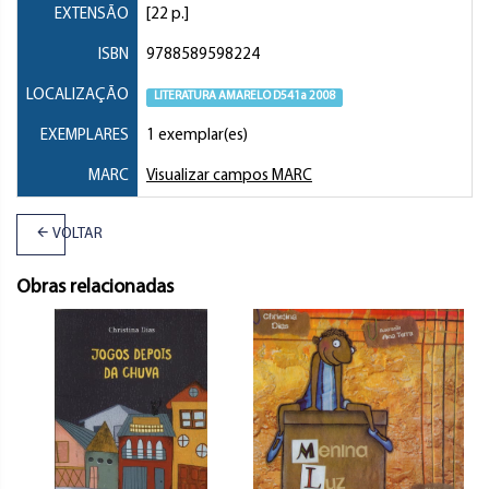
EXTENSÃO
[22 p.]
ISBN
9788589598224
LOCALIZAÇÃO
LITERATURA AMARELO D541a 2008
EXEMPLARES
1 exemplar(es)
MARC
Visualizar campos MARC
VOLTAR
Obras relacionadas