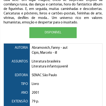
casa dele. Um lugar mágico, cheio de surpresas. Depois da
comilança russa, das danças e cantorias, hora do fantástico álbum
de figurinhas. E, em seguida, muitas caminhadas e descobertas.
Caricaturas e pôsteres, livros e cartões-postais, feirinhas de arte,
vitrinas, desfiles de moda... Um universo rico em valores
humanistas, emoção e despertar para o inusitado.
DISPONÍVEL
AUTORIA
Abramovich, Fanny
- aut
Cipis, Marcelo
- ill
ASSUNTOS
Literatura brasileira
Literatura infantojuvenil
EDITORA
SENAC São Paulo
TIPO
Livro
ANO
2001
EXTENSÃO
79 p.