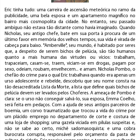
Eric tinha tudo: uma carreira de ascensão meteórica no ramo da
publicidade, uma bela esposa e um apartamento magnífico no
bairro mais cosmopolita da cidade. No entanto, seu passado
ambíguo não estava tão distante como havia imaginado. Quando
Nicholas, seu antigo chefe, bate em sua porta à procura de um
último favor em memória dos velhos tempos, sua vida é virada de
cabeça para baixo. "Amberville", seu mundo, é habitado por seres
que, a despeito de serem bichos de pelúcia, são tão humanos
quanto a mais humana das virtudes ou vícios: trabalham,
trapaceiam, casam-se, traem, viciam-se em drogas, pagam por
sexo, odeiam, roubam, envelhecem... e amam. Nicholas Pombo, o
chefão do crime para o qual Eric trabalhava quando era apenas um
urso adolescente e rebelde, descobriu que seu nome consta na
tão desacreditada Lista da Morte, a lista que define quais bichos de
pelúcia devem ser levados pelos Choferes. A ameaça de Pombo é
clara: se o urso não conseguir salvá-lo, sua esposa, Emma Coelho,
será feita em pedaços. Com a ajuda de seus antigos parceiros de
boemia, um corvo traumatizado que trocou a vida do crime por
um plácido emprego no departamento de corte e costura de
uma loja de shopping; uma gazela viciada em pílulas suspeitas e,
não se sabe ao certo, michê sadomasoquista; e uma cobra
burocrata corrupta, responsável pelo orçamento da pasta de