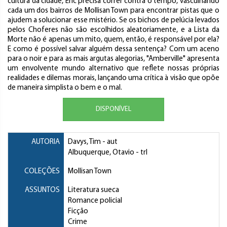
cultura da cidade, Eric precisa correr contra o tempo, vasculhando
cada um dos bairros de Mollisan Town para encontrar pistas que o
ajudem a solucionar esse mistério. Se os bichos de pelúcia levados
pelos Choferes não são escolhidos aleatoriamente, e a Lista da
Morte não é apenas um mito, quem, então, é responsável por ela?
E como é possível salvar alguém dessa sentença? Com um aceno
para o noir e para as mais argutas alegorias, "Amberville" apresenta
um envolvente mundo alternativo que reflete nossas próprias
realidades e dilemas morais, lançando uma crítica à visão que opõe
de maneira simplista o bem e o mal.
DISPONÍVEL
AUTORIA
Davys, Tim
- aut
Albuquerque, Otavio
- trl
COLEÇÕES
Mollisan Town
ASSUNTOS
Literatura sueca
Romance policial
Ficção
Crime