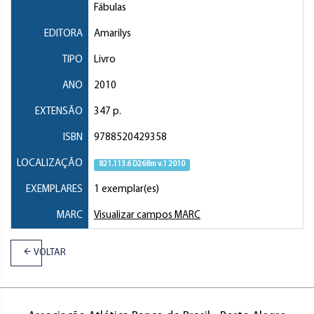
Fábulas
EDITORA
Amarilys
TIPO
Livro
ANO
2010
EXTENSÃO
347 p.
ISBN
9788520429358
LOCALIZAÇÃO
821.113.6 D268m v.1 2010
EXEMPLARES
1 exemplar(es)
MARC
Visualizar campos MARC
VOLTAR