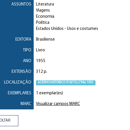
ASSUNTOS
Literatura
Viagens
Economia
Política
Estados Unidos
- Usos e costumes
EDITORA
Brasiliense
TIPO
Livro
ANO
1955
EXTENSÃO
312 p.
LOCALIZAÇÃO
ACERVO HISTÓRICO 910(73) L796a 1955
EXEMPLARES
1 exemplar(es)
MARC
Visualizar campos MARC
OLTAR