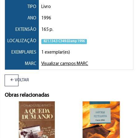
TIPO
Livro
ANO
1996
EXTENSÃO
165 p.
LOCALIZAÇÃO
821.134.3 C349.02amp 1996
EXEMPLARES
1 exemplar(es)
MARC
Visualizar campos MARC
VOLTAR
Obras relacionadas