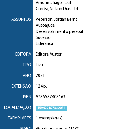
Amorim, Tiago
- aut
Corrêa, Nelson Dias
- trl
ASSUNTOS
Peterson, Jordan Bernt
Autoajuda
Desenvolvimento pessoal
Sucesso
Liderança
EDITORA
Editora Auster
TIPO
Livro
ANO
2021
EXTENSÃO
124 p.
ISBN
9786587408163
LOCALIZAÇÃO
159.922 B273a 2021
EXEMPLARES
1 exemplar(es)