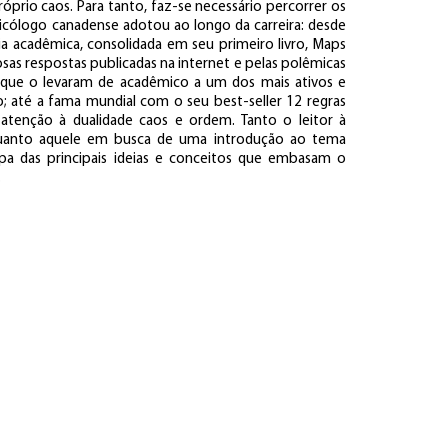
róprio caos. Para tanto, faz-se necessário percorrer os
icólogo canadense adotou ao longo da carreira: desde
ia acadêmica, consolidada em seu primeiro livro, Maps
as respostas publicadas na internet e pelas polêmicas
 que o levaram de acadêmico a um dos mais ativos e
o; até a fama mundial com o seu best-seller 12 regras
r atenção à dualidade caos e ordem. Tanto o leitor à
uanto aquele em busca de uma introdução ao tema
pa das principais ideias e conceitos que embasam o
.