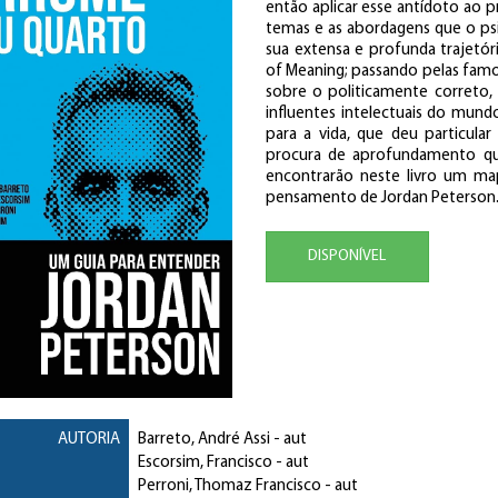
então aplicar esse antídoto ao p
temas e as abordagens que o ps
sua extensa e profunda trajetór
of Meaning; passando pelas famos
sobre o politicamente correto,
influentes intelectuais do mund
para a vida, que deu particula
procura de aprofundamento q
encontrarão neste livro um ma
pensamento de Jordan Peterson
DISPONÍVEL
AUTORIA
Barreto, André Assi
- aut
Escorsim, Francisco
- aut
Perroni, Thomaz Francisco
- aut