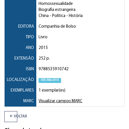
Homossexualidade
Biografia estrangeira
China
- Política - História
EDITORA
Companhia de Bolso
TIPO
Livro
ANO
2015
EXTENSÃO
252 p.
ISBN
9788535910742
LOCALIZAÇÃO
305 X6b 2015
EXEMPLARES
1 exemplar(es)
MARC
Visualizar campos MARC
VOLTAR