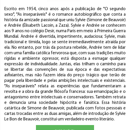
Escrito em 1954, cinco anos após a publicação de "O segundo
sexo", "As inseparáveis" é o romance autobiográfico que conta a
história da amizade passional que uniu Sylvie (Simone de Beauvoir)
e Andrée (Élisabeth Lacoin, a Zaza). Sylvie e Andrée se conhecem
aos 9 anos no colégio Desir, numa Paris em meio à Primeira Guerra
Mundial. Andrée é divertida, impertinente, audaciosa; Sylvie, mais
tradicional e tímida, logo se sente irremediavelmente atraída por
ela. No entanto, por trás da postura rebelde, Andrée tem de lidar
com uma família católica fervorosa que, com suas tradições muito
rígidas e ambiente opressor, está disposta a esmagar qualquer
expressão de individualidade. Juntas, elas trilham o caminho para
se libertar das convenções de sua época e das expectativas
asfixiantes, mas não fazem ideia do preço trágico que terão de
pagar pela liberdade e pelas ambições intelectuais e existenciais.
"As inseparáveis" relata as experiências que fundamentaram a
revolta e a obra da grande filósofa francesa: sua emancipação e o
antagonismo entre intelectuais e conservadores. Também retrata
e denuncia uma sociedade hipócrita e fanática. Essa história
catártica de Simone de Beauvoir, publicada com fotos pessoais e
cartas trocadas entre as duas amigas, além de introdução de Sylvie
Le Bon de Beauvoir, constitui um verdadeiro evento literário.