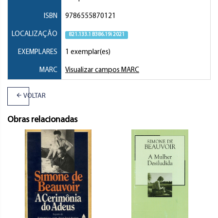
ISBN
9786555870121
LOCALIZAÇÃO
821.133.1 B386.19i 2021
EXEMPLARES
1 exemplar(es)
MARC
Visualizar campos MARC
VOLTAR
Obras relacionadas