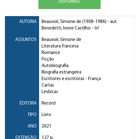
DISPONÍVEL
AUTORIA
Beauvoir, Simone de
(1908-1986) - aut
Benedetti, Ivone Castilho
- trl
ASSUNTOS
Beauvoir, Simone de
Literatura francesa
Romance
Ficção
Autobiografia
Biografia estrangeira
Escritores e escritoras
- França
Cartas
Lésbicas
EDITORA
Record
TIPO
Livro
ANO
2021
EXTENSÃO
127 p.