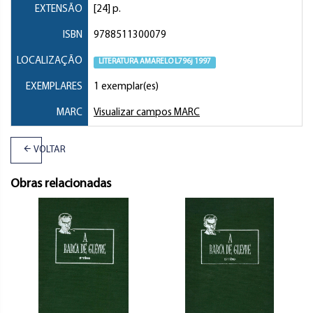
EXTENSÃO
[24] p.
ISBN
9788511300079
LOCALIZAÇÃO
LITERATURA AMARELO L796j 1997
EXEMPLARES
1 exemplar(es)
MARC
Visualizar campos MARC
VOLTAR
Obras relacionadas