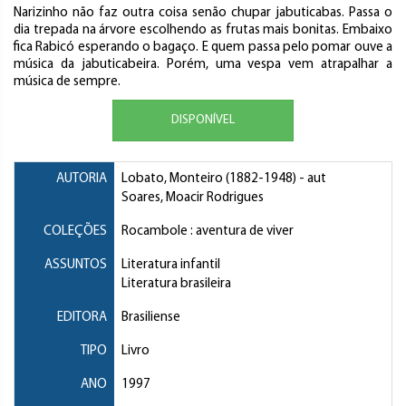
Narizinho não faz outra coisa senão chupar jabuticabas. Passa o
dia trepada na árvore escolhendo as frutas mais bonitas. Embaixo
fica Rabicó esperando o bagaço. E quem passa pelo pomar ouve a
música da jabuticabeira. Porém, uma vespa vem atrapalhar a
música de sempre.
DISPONÍVEL
AUTORIA
Lobato, Monteiro
(1882-1948) - aut
Soares, Moacir Rodrigues
COLEÇÕES
Rocambole : aventura de viver
ASSUNTOS
Literatura infantil
Literatura brasileira
EDITORA
Brasiliense
TIPO
Livro
ANO
1997