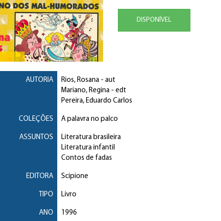
DISPONÍVEL
AUTORIA
Rios, Rosana
- aut
Mariano, Regina
- edt
Pereira, Eduardo Carlos
COLEÇÕES
A palavra no palco
ASSUNTOS
Literatura brasileira
Literatura infantil
Contos de fadas
EDITORA
Scipione
TIPO
Livro
ANO
1996