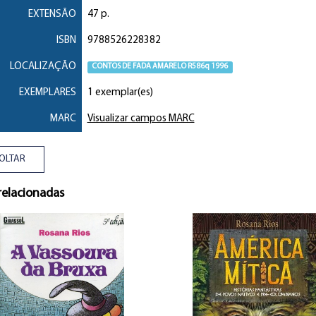
EXTENSÃO
47 p.
ISBN
9788526228382
LOCALIZAÇÃO
CONTOS DE FADA AMARELO R586q 1996
EXEMPLARES
1 exemplar(es)
MARC
Visualizar campos MARC
OLTAR
relacionadas