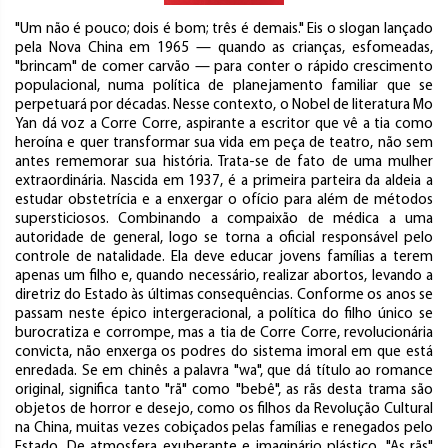
"Um não é pouco; dois é bom; três é demais." Eis o slogan lançado
pela Nova China em 1965 — quando as crianças, esfomeadas,
"brincam" de comer carvão — para conter o rápido crescimento
populacional, numa política de planejamento familiar que se
perpetuará por décadas. Nesse contexto, o Nobel de literatura Mo
Yan dá voz a Corre Corre, aspirante a escritor que vê a tia como
heroína e quer transformar sua vida em peça de teatro, não sem
antes rememorar sua história. Trata-se de fato de uma mulher
extraordinária. Nascida em 1937, é a primeira parteira da aldeia a
estudar obstetrícia e a enxergar o ofício para além de métodos
supersticiosos. Combinando a compaixão de médica a uma
autoridade de general, logo se torna a oficial responsável pelo
controle de natalidade. Ela deve educar jovens famílias a terem
apenas um filho e, quando necessário, realizar abortos, levando a
diretriz do Estado às últimas consequências. Conforme os anos se
passam neste épico intergeracional, a política do filho único se
burocratiza e corrompe, mas a tia de Corre Corre, revolucionária
convicta, não enxerga os podres do sistema imoral em que está
enredada. Se em chinês a palavra "wa", que dá título ao romance
original, significa tanto "rã" como "bebê", as rãs desta trama são
objetos de horror e desejo, como os filhos da Revolução Cultural
na China, muitas vezes cobiçados pelas famílias e renegados pelo
Estado. De atmosfera exuberante e imaginário plástico, "As rãs"