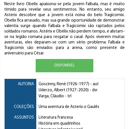
Neste livro Obelix apaixona-se pela jovem Falbala, mas é muito
tímido para revelar seus sentimentos. No entanto, seu amigo
Asterix descobre que a jovem está noiva do belo Tragicomix.
Obelix fica arrasado, mas sua grande oportunidade de demonstrar
valentia surge quando Falbala e Tragicomix são raptados pelos
soldados romanos. Astérix e Obélix não perdem tempo, e alistam-
se na legião romana para resgatar o casal. Após viverem muitas
aventuras, eles deparam-se com um sério problema: Falbala e
Tragicomix são enviados para a arena, como presente de
aniversário para César.
DISPONÍVEL
AUTORIA
Goscinny, René
(1926-1977) - aut
Uderzo, Albert
(1927-2020) - dsr
Varga, Cláudio
- trl
COLEÇÕES
Uma aventura de Asterix o Gaulês
ASSUNTOS
Literatura francesa
História em quadrinhos