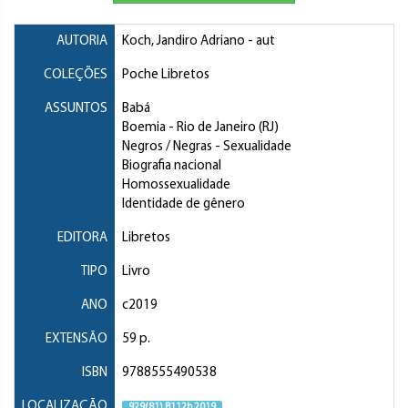
AUTORIA
Koch, Jandiro Adriano
- aut
COLEÇÕES
Poche Libretos
ASSUNTOS
Babá
Boemia
- Rio de Janeiro (RJ)
Negros / Negras
- Sexualidade
Biografia nacional
Homossexualidade
Identidade de gênero
EDITORA
Libretos
TIPO
Livro
ANO
c2019
EXTENSÃO
59 p.
ISBN
9788555490538
LOCALIZAÇÃO
929(81) B112b 2019