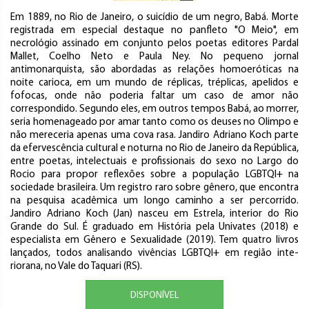
Em 1889, no Rio de Janeiro, o suicídio de um negro, Babá. Morte
registrada em especial destaque no panfleto "O Meio", em
necrológio assinado em conjunto pelos poetas editores Pardal
Mallet, Coelho Neto e Paula Ney. No pequeno jornal
antimonarquista, são abordadas as relações homoeróticas na
noite carioca, em um mundo de réplicas, tréplicas, apelidos e
fofocas, onde não poderia faltar um caso de amor não
correspondido. Segundo eles, em outros tempos Babá, ao morrer,
seria homenageado por amar tanto como os deuses no Olimpo e
não mereceria apenas uma cova rasa. Jandiro Adriano Koch parte
da efervescência cultural e noturna no Rio de Janeiro da República,
entre poetas, intelectuais e profissionais do sexo no Largo do
Rocio para propor reflexões sobre a população LGBTQI+ na
sociedade brasileira. Um registro raro sobre gênero, que encontra
na pesquisa acadêmica um longo caminho a ser percorrido.
Jandiro Adriano Koch (Jan) nasceu em Estrela, interior do Rio
Grande do Sul. É graduado em História pela Univates (2018) e
especialista em Gênero e Se­xualidade (2019). Tem quatro li­vros
lançados, todos analisando vivências LGBTQI+ em região in­te­
riorana, no Vale do Taquari (RS).
DISPONÍVEL