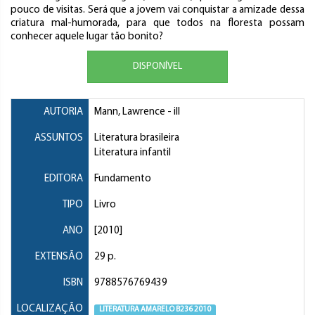
pouco de visitas. Será que a jovem vai conquistar a amizade dessa
criatura mal-humorada, para que todos na floresta possam
conhecer aquele lugar tão bonito?
DISPONÍVEL
AUTORIA
Mann, Lawrence
- ill
ASSUNTOS
Literatura brasileira
Literatura infantil
EDITORA
Fundamento
TIPO
Livro
ANO
[2010]
EXTENSÃO
29 p.
ISBN
9788576769439
LOCALIZAÇÃO
LITERATURA AMARELO B236 2010