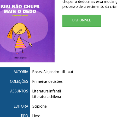
chupar o dedo, mas essa mudança n
processo de crescimento da crian
DISPONÍVEL
AUTORIA
Rosas, Alejandro
- ill - aut
COLEÇÕES
Primeiras decisões
ASSUNTOS
Literatura infantil
Literatura chilena
EDITORA
Scipione
TIPO
Livro