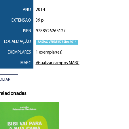
ANO
2014
EXTENSÃO
39 p.
ISBN
9788526265127
LOCALIZAÇÃO
BASTÃO VERDE R789bn 2014
EXEMPLARES
1 exemplar(es)
MARC
Visualizar campos MARC
OLTAR
relacionadas