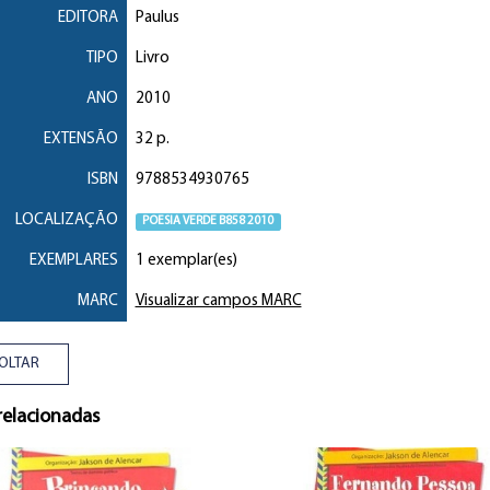
EDITORA
Paulus
TIPO
Livro
ANO
2010
EXTENSÃO
32 p.
ISBN
9788534930765
LOCALIZAÇÃO
POESIA VERDE B858 2010
EXEMPLARES
1 exemplar(es)
MARC
Visualizar campos MARC
OLTAR
relacionadas