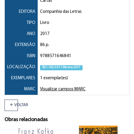
Cartas
EDITORA
Companhia das Letras
TIPO
Livro
ANO
2017
EXTENSÃO
86 p.
ISBN
9788571646841
LOCALIZAÇÃO
821.162.3 K11.06cara 2017
EXEMPLARES
1 exemplar(es)
MARC
Visualizar campos MARC
VOLTAR
Obras relacionadas