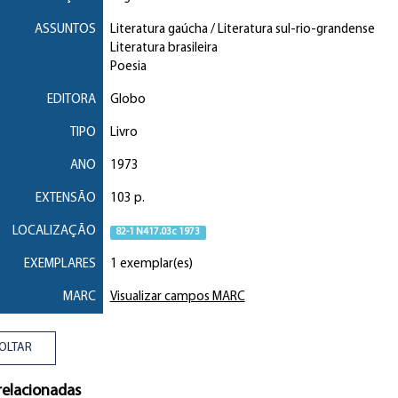
ASSUNTOS
Literatura gaúcha / Literatura sul-rio-grandense
Literatura brasileira
Poesia
EDITORA
Globo
TIPO
Livro
ANO
1973
EXTENSÃO
103 p.
LOCALIZAÇÃO
82-1 N417.03c 1973
EXEMPLARES
1 exemplar(es)
MARC
Visualizar campos MARC
OLTAR
relacionadas