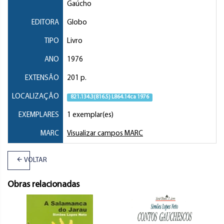
Gaúcho
EDITORA
Globo
TIPO
Livro
ANO
1976
EXTENSÃO
201 p.
LOCALIZAÇÃO
821.134.3(816.5) L864.14ca 1976
EXEMPLARES
1 exemplar(es)
MARC
Visualizar campos MARC
VOLTAR
Obras relacionadas