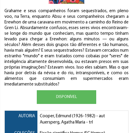
Grahame e seus companheiros foram sequestrados, em pleno
voo, na Terra, enquanto Absu e seus companheiros chegaram a
Erewhon de uma caravana em movimento a caminho do Reino de
Gren Li. Absurdamente confusos, esses seres vivos encontravam-
se longe do mundo que conheciam, mas quanto tempo tinham
levado para chegar a Erewhon: alguns minutos — ou alguns
séculos? Além desses dois grupos tão diferentes e tão humanos,
havia mais alguém? E seus sequestradores? Estavam cercados num
estranho "mundo" e eram tratados como cobaias por "seres" de
inteligência altamente desenvolvida, ou estavam presos em suas
próprias imaginações? Estavam vivos. Isso eles sabiam. Mas o que
havia por detrás da névoa e do rio, intransponíveis, e como os
alimentos que consumiam em supermercados eram
imediatamente substituídos?
DISPONÍVEL
AUTORIA
Cooper, Edmund
(1926-1982) - aut
Auersperg, Agatha Maria
- trl