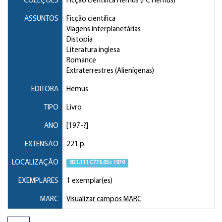
COLEÇÕES
Ficção científica Hemus (FC Hemus)
ASSUNTOS
Ficção científica
Viagens interplanetárias
Distopia
Literatura inglesa
Romance
Extraterrestres (Alienígenas)
EDITORA
Hemus
TIPO
Livro
ANO
[197-?]
EXTENSÃO
221 p.
LOCALIZAÇÃO
821.111 C776.05c 1970
EXEMPLARES
1 exemplar(es)
MARC
Visualizar campos MARC