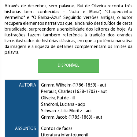
Através de desenhos, sem palavras, Rui de Oliveira reconta três
histórias bem conhecidas - "João e Maria", "Chapeuzinho
Vermelho" e "O Barba-Azul". Seguindo versões antigas, o autor
recupera elementos narrativos que, ainda não destituídos de certa
brutalidade, surpreendem a sensibilidade dos leitores de hoje. As
ilustrações fazem também referência à tradição dos grandes
livros ilustrados de histórias clássicas, em que a potência narrativa
da imagem e a riqueza de detalhes complementam os limites da
palavra.
DISPONÍVEL
AUTORIA
Grimm, Wilhelm
(1786-1859) - aut
Perrault, Charles
(1628-1703) - aut
Oliveira, Rui de
- ill
Sandroni, Luciana
- adp
Schwarcz, Lilia Moritz
- aui
Grimm, Jacob
(1785-1863) - aut
ASSUNTOS
Contos de fadas
Literatura infantojuvenil