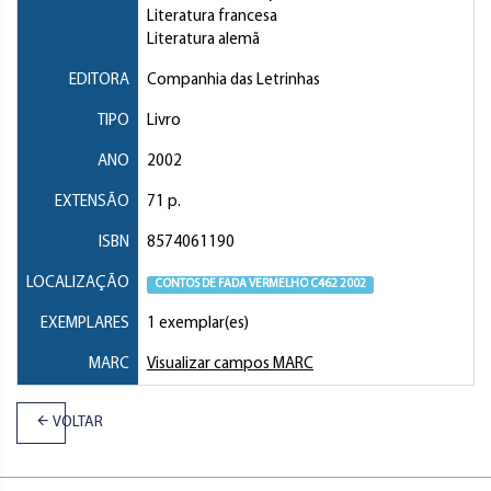
Literatura francesa
Literatura alemã
EDITORA
Companhia das Letrinhas
TIPO
Livro
ANO
2002
EXTENSÃO
71 p.
ISBN
8574061190
LOCALIZAÇÃO
CONTOS DE FADA VERMELHO C462 2002
EXEMPLARES
1 exemplar(es)
MARC
Visualizar campos MARC
VOLTAR