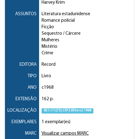
Harvey Krim
ASSUNTOS
Literatura estadunidense
Romance policial
Ficção
Sequestro / Cárcere
Mulheres
Mistério
Crime
EDITORA
Record
TIPO
Livro
ANO
c1968
EXTENSÃO
162 p.
LOCALIZAÇÃO
821.111(73) C973.05ha v.2 1968
EXEMPLARES
1 exemplar(es)
MARC
Visualizar campos MARC