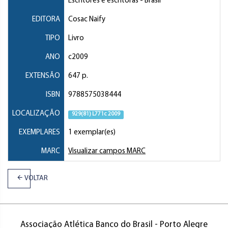
Escritores e escritoras
- Brasil
EDITORA
Cosac Naify
TIPO
Livro
ANO
c2009
EXTENSÃO
647 p.
ISBN
9788575038444
LOCALIZAÇÃO
929(81) L771c 2009
EXEMPLARES
1 exemplar(es)
MARC
Visualizar campos MARC
VOLTAR
Associação Atlética Banco do Brasil - Porto Alegre