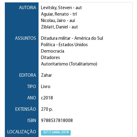
AUTORIA
Levitsky, Steven
- aut
Aguiar, Renato
- trl
Nicolau, Jairo
- aui
Ziblatt, Daniel
- aut
ASSUNTOS
Ditadura militar
- América do Sul
Política
- Estados Unidos
Democracia
Ditadores
Autoritarismo (Totalitarismo)
EDITORA
Zahar
TIPO
Livro
ANO
c2018
EXTENSÃO
270 p.
ISBN
9788537818008
LOCALIZAÇÃO
321.7 L666c 2018