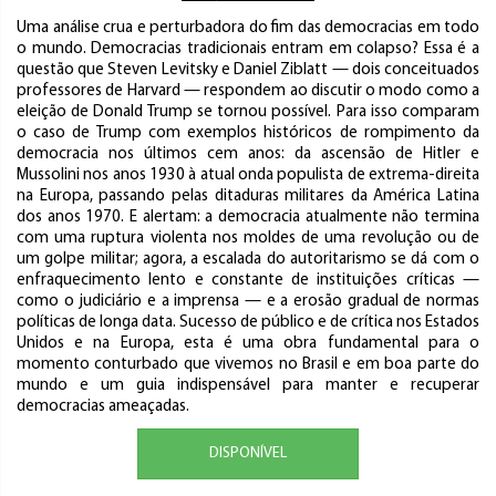
Uma análise crua e perturbadora do fim das democracias em todo
o mundo. Democracias tradicionais entram em colapso? Essa é a
questão que Steven Levitsky e Daniel Ziblatt — dois conceituados
professores de Harvard — respondem ao discutir o modo como a
eleição de Donald Trump se tornou possível. Para isso comparam
o caso de Trump com exemplos históricos de rompimento da
democracia nos últimos cem anos: da ascensão de Hitler e
Mussolini nos anos 1930 à atual onda populista de extrema-direita
na Europa, passando pelas ditaduras militares da América Latina
dos anos 1970. E alertam: a democracia atualmente não termina
com uma ruptura violenta nos moldes de uma revolução ou de
um golpe militar; agora, a escalada do autoritarismo se dá com o
enfraquecimento lento e constante de instituições críticas —
como o judiciário e a imprensa — e a erosão gradual de normas
políticas de longa data. Sucesso de público e de crítica nos Estados
Unidos e na Europa, esta é uma obra fundamental para o
momento conturbado que vivemos no Brasil e em boa parte do
mundo e um guia indispensável para manter e recuperar
democracias ameaçadas.
DISPONÍVEL