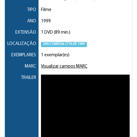
TIPO
Filme
ANO
1999
EXTENSÃO
1 DVD (89 min.)
LOCALIZAÇÃO
DVD COMÉDIA C735.05 1999
EXEMPLARES
1 exemplar(es)
MARC
Visualizar campos MARC
TRAILER