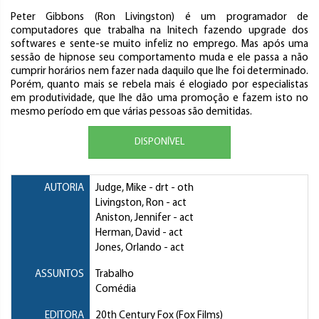
Peter Gibbons (Ron Livingston) é um programador de
computadores que trabalha na Initech fazendo upgrade dos
softwares e sente-se muito infeliz no emprego. Mas após uma
sessão de hipnose seu comportamento muda e ele passa a não
cumprir horários nem fazer nada daquilo que lhe foi determinado.
Porém, quanto mais se rebela mais é elogiado por especialistas
em produtividade, que lhe dão uma promoção e fazem isto no
mesmo período em que várias pessoas são demitidas.
DISPONÍVEL
AUTORIA
Judge, Mike
- drt - oth
Livingston, Ron
- act
Aniston, Jennifer
- act
Herman, David
- act
Jones, Orlando
- act
ASSUNTOS
Trabalho
Comédia
EDITORA
20th Century Fox (Fox Films)