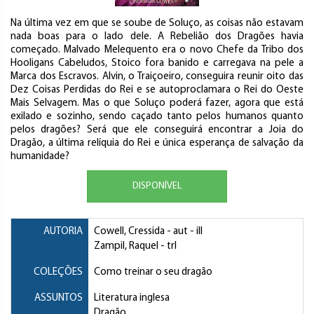
Na última vez em que se soube de Soluço, as coisas não estavam
nada boas para o lado dele. A Rebelião dos Dragões havia
começado. Malvado Melequento era o novo Chefe da Tribo dos
Hooligans Cabeludos, Stoico fora banido e carregava na pele a
Marca dos Escravos. Alvin, o Traiçoeiro, conseguira reunir oito das
Dez Coisas Perdidas do Rei e se autoproclamara o Rei do Oeste
Mais Selvagem. Mas o que Soluço poderá fazer, agora que está
exilado e sozinho, sendo caçado tanto pelos humanos quanto
pelos dragões? Será que ele conseguirá encontrar a Joia do
Dragão, a última relíquia do Rei e única esperança de salvação da
humanidade?
DISPONÍVEL
AUTORIA
Cowell, Cressida
- aut - ill
Zampil, Raquel
- trl
COLEÇÕES
Como treinar o seu dragão
ASSUNTOS
Literatura inglesa
Dragão