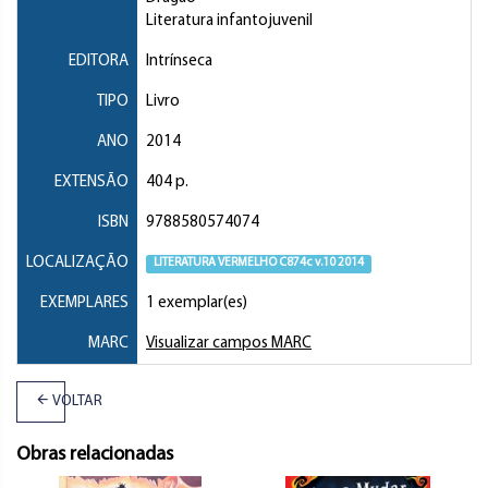
Literatura infantojuvenil
EDITORA
Intrínseca
TIPO
Livro
ANO
2014
EXTENSÃO
404 p.
ISBN
9788580574074
LOCALIZAÇÃO
LITERATURA VERMELHO C874c v.10 2014
EXEMPLARES
1 exemplar(es)
MARC
Visualizar campos MARC
VOLTAR
Obras relacionadas