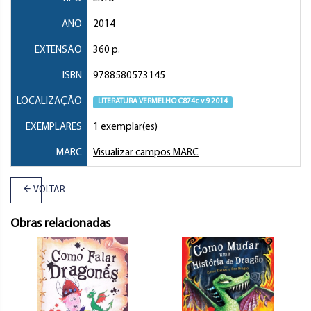
ANO
2014
EXTENSÃO
360 p.
ISBN
9788580573145
LOCALIZAÇÃO
LITERATURA VERMELHO C874c v.9 2014
EXEMPLARES
1 exemplar(es)
MARC
Visualizar campos MARC
VOLTAR
Obras relacionadas