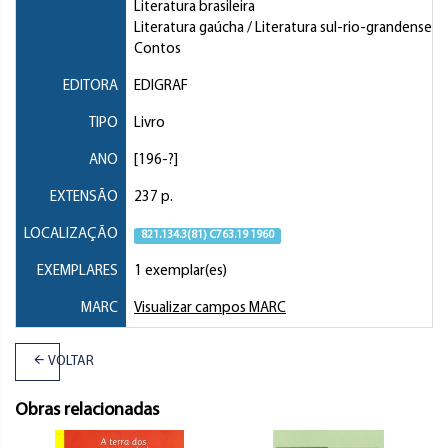
Literatura brasileira
Literatura gaúcha / Literatura sul-rio-grandense
Contos
EDITORA
EDIGRAF
TIPO
Livro
ANO
[196-?]
EXTENSÃO
237 p.
LOCALIZAÇÃO
821.134.3(81) C763.19 1960
EXEMPLARES
1 exemplar(es)
MARC
Visualizar campos MARC
VOLTAR
Obras relacionadas