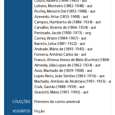
Couto, Ribeiro
(1898-1963) - aut
Lobato, Monteiro
(1882-1948) - aut
Picchia, Menotti Del
(1892-1988) - aut
Azevedo, Artur
(1855-1908) - aut
Campos, Humberto de
(1886-1934) - aut
Carvalho, Vicente de
(1866-1924) - aut
Penteado, Jacob
(1900-1973) - org
Correa, Viriato
(1884-1967) - aut
Barreto, Lima
(1881-1922) - aut
Andrade, Mário de
(1893-1945) - aut
Fonseca, Antônio Carlos da
- aut
Franco, Afonso Arinos de Melo (Escritor)
(1868-191
Almeida, Júlia Lopes de
(1862-1934) - aut
Assis, Machado de
(1839-1908) - aut
Lopes Neto, João Simões
(1865-1916) - aut
Machado, Antônio de Alcântara
(1901-1935) - aut
Cruls, Gastão
(1888-1959) - aut
Graciotti, Mário
(1901-1993) - aut
COLEÇÕES
Primores do conto universal
ASSUNTOS
Ficção