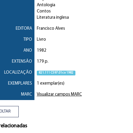
Antologia
Contos
Literatura inglesa
EDITORA
Francisco Alves
TIPO
Livro
ANO
1982
EXTENSÃO
179 p.
LOCALIZAÇÃO
821.111 C597.01co 1982
EXEMPLARES
1 exemplar(es)
MARC
Visualizar campos MARC
OLTAR
relacionadas