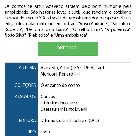
Os contos de Artur Azevedo atraem pelo bom humor e pela
simplicidade. São histórias leves e sutis, que revelam o cotidiano
carioca do século XIX, através de um observador perspicaz. Nesta
edição ilustrada o leitor irá encontrar - "Vovô Andrade"; "Paulinho e
Roberto"; "De cima para baixo"; "O velho Lima"; "A polêmica";
"João Silva"; "Plebiscito" e "Uma embaixada".
DISPONÍVEL
AUTORIA
Azevedo, Artur
(1855-1908) - aut
Moriconi, Renato
- ill
COLEÇÕES
O encanto do conto
ASSUNTOS
Contos
Literatura brasileira
Literatura infantojuvenil
EDITORA
Difusão Cultural do Livro (DCL)
TIPO
Livro