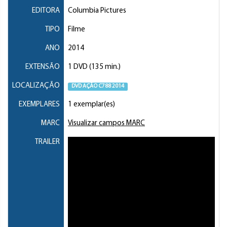
EDITORA
Columbia Pictures
TIPO
Filme
ANO
2014
EXTENSÃO
1 DVD (135 min.)
LOCALIZAÇÃO
DVD AÇÃO C788 2014
EXEMPLARES
1 exemplar(es)
MARC
Visualizar campos MARC
TRAILER