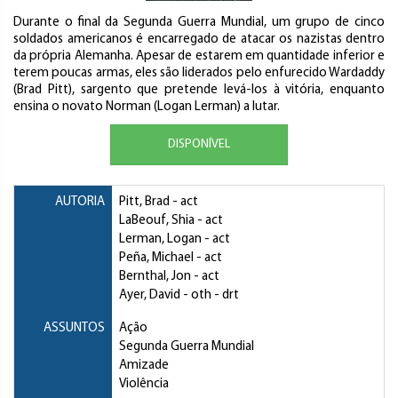
Durante o final da Segunda Guerra Mundial, um grupo de cinco
soldados americanos é encarregado de atacar os nazistas dentro
da própria Alemanha. Apesar de estarem em quantidade inferior e
terem poucas armas, eles são liderados pelo enfurecido Wardaddy
(Brad Pitt), sargento que pretende levá-los à vitória, enquanto
ensina o novato Norman (Logan Lerman) a lutar.
DISPONÍVEL
AUTORIA
Pitt, Brad
- act
LaBeouf, Shia
- act
Lerman, Logan
- act
Peña, Michael
- act
Bernthal, Jon
- act
Ayer, David
- oth - drt
ASSUNTOS
Ação
Segunda Guerra Mundial
Amizade
Violência